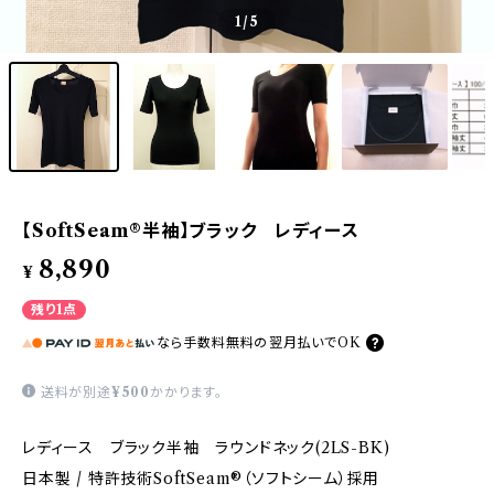
1
/5
【SoftSeam®半袖】ブラック レディース
8,890
¥
残り1点
なら
手数料無料の
翌月払いでOK
送料が別途
¥500
かかります。
レディース ブラック半袖 ラウンドネック(2LS-BK)
日本製 / 特許技術SoftSeam®（ソフトシーム）採用