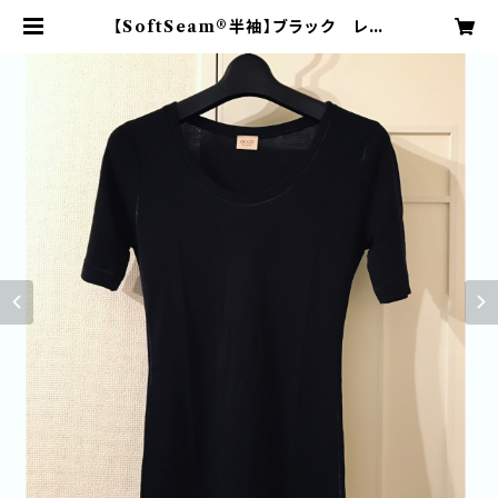
【SoftSeam®半袖】ブラック レデ
ィース | OCCO SHOP