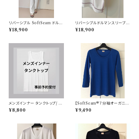
リバーシブル SoftSeam ドルマ
リバーシブルドルマンスリーブT
ンTシャツ ブラック デザイン
シャツ /フリーサイズ ホワイト
¥18,900
¥18,900
シーム
メンズインナー タンクトップ/ ラ
【SoftSeam®７分袖オーガニッ
ウンドネック / ホワイト
クコットン】ブルー
¥8,800
¥9,490