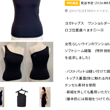
予約商品
発送予定：2026年8
送料が別途
¥500
かかります。
ヨガトップス ワンショル
ロゴ位置選べます①〜④
女性らしいラインのワンショ
ソフトシーム縫製 (特許技
を追求しました)
-バストパットは縫い付けて
-トップス裏面(体に触れる内
テンセル素材を使用
-肩紐を外しても着用いただ
（基本的には肩紐をつけての