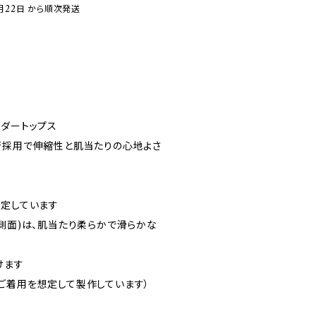
月22日 から順次発送
ダー
ルダートップス
術採用で伸縮性と肌当たりの心地よさ
固定しています
側面)は、肌当たり柔らかで滑らかな
けます
ご着用を想定して製作しています）