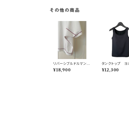
その他の商品
リバーシブルドルマンス
タンクトップ ヨ
リーブTシャツ /フリー
プス【ブラック】
¥18,900
¥12,300
サイズ ホワイト
受注