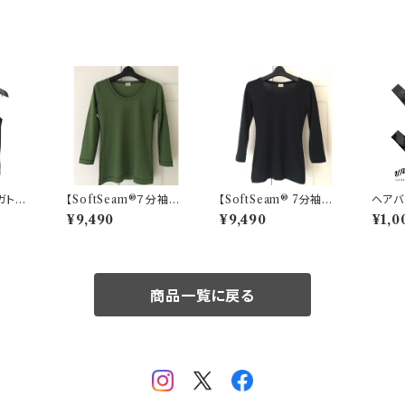
ガトッ
【SoftSeam®７分袖オ
【SoftSeam® 7分袖】
ヘアバ
オーダー
ーガニックコットン】カー
ブラック レディース
¥9,490
¥9,490
¥1,0
キ
商品一覧に戻る